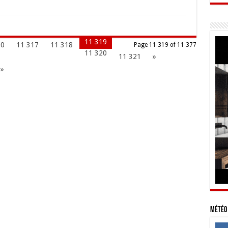
11 319
10
11 317
11 318
Page 11 319 of 11 377
11 320
11 321
»
 »
Météo 