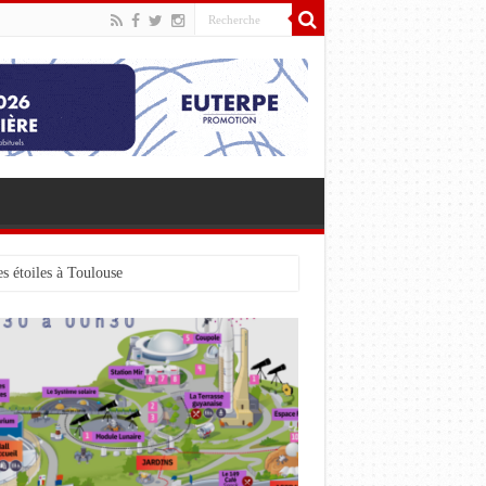
s étoiles à Toulouse