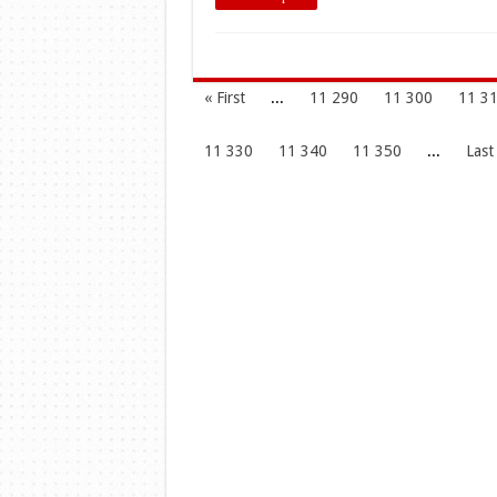
« First
...
11 290
11 300
11 3
11 330
11 340
11 350
...
Last