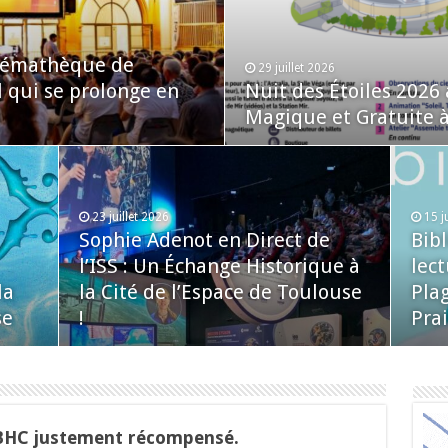
inémathèque de
29 juillet 2026
l qui se prolonge en
Nuit des Étoiles 2026
Magique et Gratuite à 
23 juillet 2026
15 j
Sophie Adenot en Direct de
Bib
l’ISS : Un Échange Historique à
lect
la
la Cité de l’Espace de Toulouse
Plag
se
!
Prai
BHC justement récompensé.