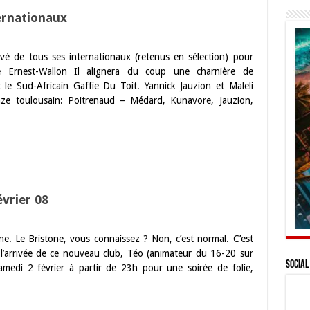
ernationaux
vé de tous ses internationaux (retenus en sélection) pour
e Ernest-Wallon Il alignera du coup une charnière de
 le Sud-Africain Gaffie Du Toit. Yannick Jauzion et Maleli
nze toulousain: Poitrenaud – Médard, Kunavore, Jauzion,
évrier 08
e. Le Bristone, vous connaissez ? Non, c’est normal. C’est
l’arrivée de ce nouveau club, Téo (animateur du 16-20 sur
Social
edi 2 février à partir de 23h pour une soirée de folie,