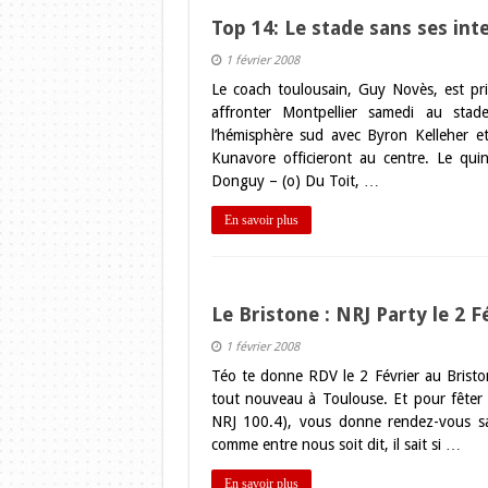
Top 14: Le stade sans ses int
1 février 2008
Le coach toulousain, Guy Novès, est pri
affronter Montpellier samedi au stad
l’hémisphère sud avec Byron Kelleher et
Kunavore officieront au centre. Le qui
Donguy – (o) Du Toit, …
En savoir plus
Le Bristone : NRJ Party le 2 F
1 février 2008
Téo te donne RDV le 2 Février au Briston
tout nouveau à Toulouse. Et pour fêter 
NRJ 100.4), vous donne rendez-vous sam
comme entre nous soit dit, il sait si …
En savoir plus