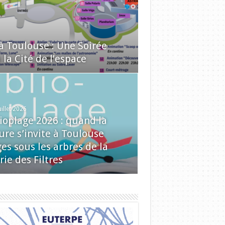
 à Toulouse : Une Soirée
la Cité de l’espace
uillet 2026
lioplage 2026 : quand la
ure s’invite à Toulouse
es sous les arbres de la
rie des Filtres