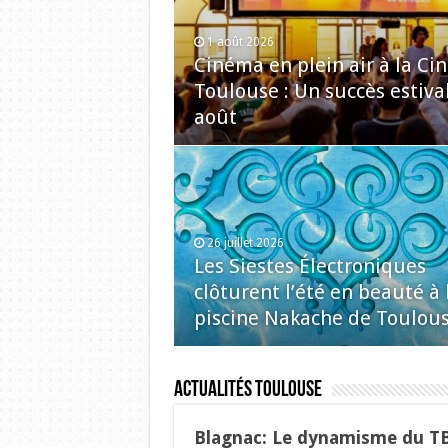
1 août 2026
Cinéma en plein air à la C
Toulouse : Un succès estiva
août
26 juillet 2026
Les Siestes Électroniques
clôturent l’été en beauté à 
piscine Nakache de Toulou
Actualités Toulouse
Blagnac: Le dynamisme du T