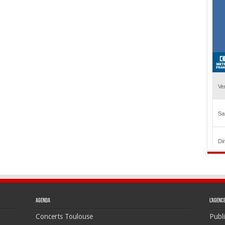
Agenda
L’agenc
Concerts Toulouse
Publi