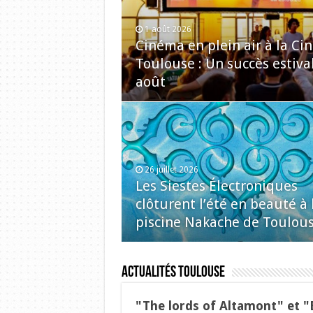
1 août 2026
Cinéma en plein air à la C
Toulouse : Un succès estiva
août
26 juillet 2026
Les Siestes Électroniques
clôturent l’été en beauté à 
piscine Nakache de Toulou
Actualités Toulouse
"The lords of Altamont" et "