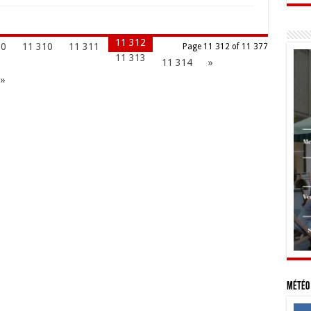
11 312
00
11 310
11 311
Page 11 312 of 11 377
11 313
11 314
»
 »
Météo 