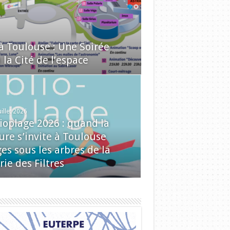
 à Toulouse : Une Soirée
la Cité de l’espace
uillet 2026
lioplage 2026 : quand la
ure s’invite à Toulouse
es sous les arbres de la
rie des Filtres