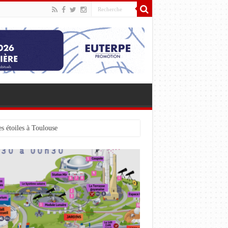
s étoiles à Toulouse