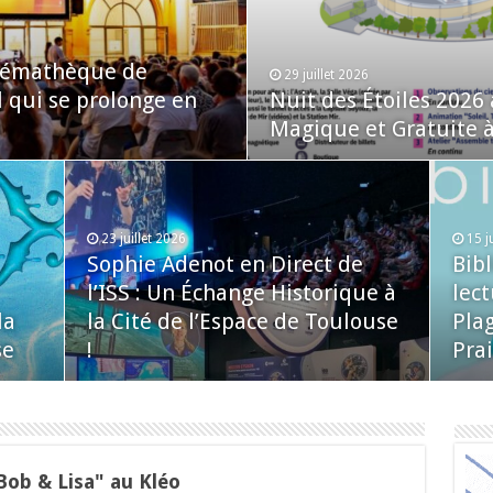
inémathèque de
29 juillet 2026
l qui se prolonge en
Nuit des Étoiles 2026
Magique et Gratuite à 
23 juillet 2026
15 j
Sophie Adenot en Direct de
Bib
l’ISS : Un Échange Historique à
lect
la
la Cité de l’Espace de Toulouse
Plag
se
!
Prai
Bob & Lisa" au Kléo