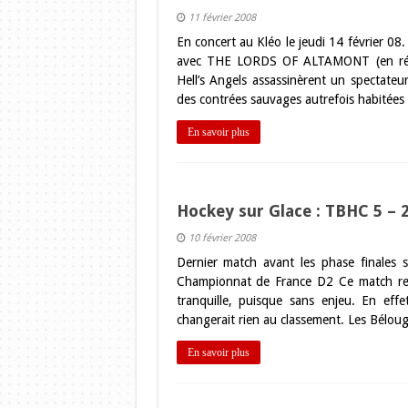
11 février 2008
En concert au Kléo le jeudi 14 février
avec THE LORDS OF ALTAMONT (en référ
Hell’s Angels assassinèrent un spectateu
des contrées sauvages autrefois habitées
En savoir plus
Hockey sur Glace : TBHC 5 –
10 février 2008
Dernier match avant les phase finales 
Championnat de France D2 Ce match ret
tranquille, puisque sans enjeu. En effe
changerait rien au classement. Les Bélou
En savoir plus