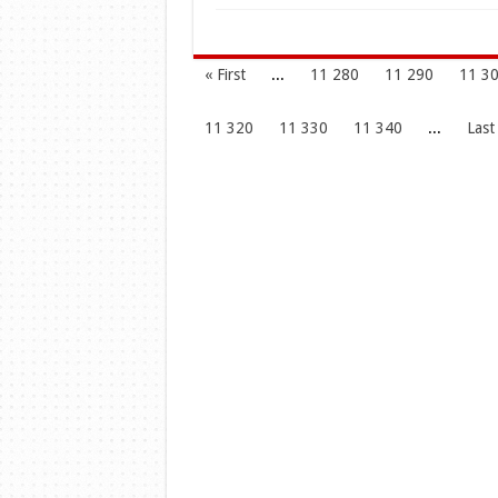
« First
...
11 280
11 290
11 3
11 320
11 330
11 340
...
Last