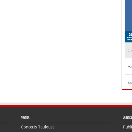
Agenda
L’agenc
Concerts Toulouse
Publi