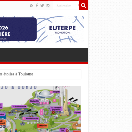
s étoiles à Toulouse