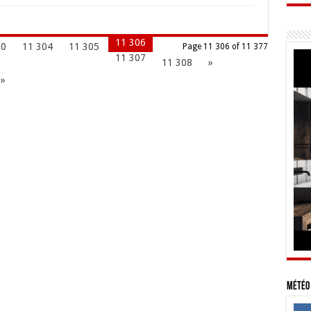
11 306
00
11 304
11 305
Page 11 306 of 11 377
11 307
11 308
»
 »
Météo 