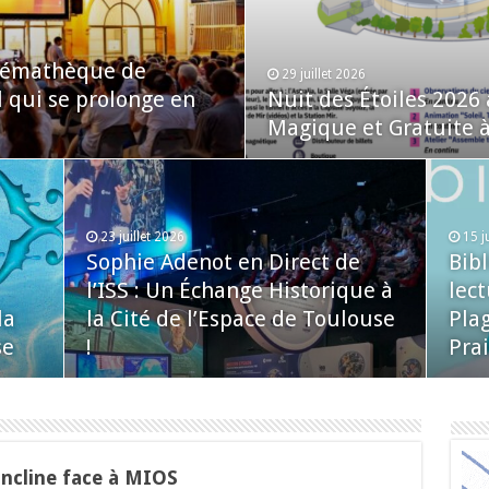
inémathèque de
29 juillet 2026
l qui se prolonge en
Nuit des Étoiles 2026
Magique et Gratuite à 
23 juillet 2026
15 j
Sophie Adenot en Direct de
Bib
l’ISS : Un Échange Historique à
lect
la
la Cité de l’Espace de Toulouse
Plag
se
!
Prai
incline face à MIOS