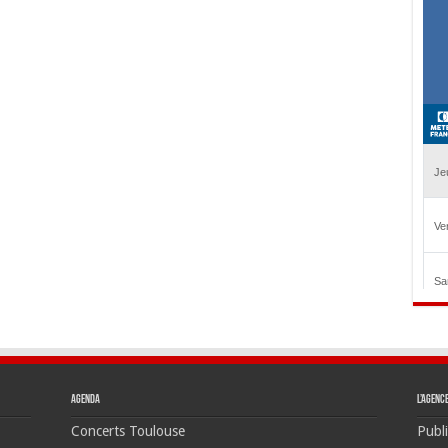
Agenda
L’agenc
Concerts Toulouse
Publi