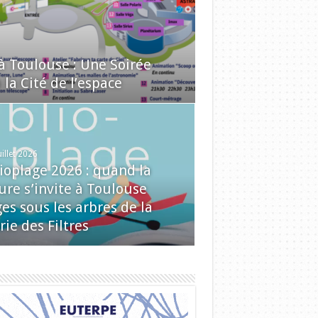
 à Toulouse : Une Soirée
la Cité de l’espace
uillet 2026
lioplage 2026 : quand la
ure s’invite à Toulouse
es sous les arbres de la
rie des Filtres