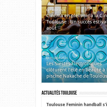
1 août 2026
Cinéma en plein air à la C
Toulouse : Un succès estiva
août
26 juillet 2026
Les Siestes Électroniques
clôturent l’été en beauté à 
piscine Nakache de Toulou
Actualités Toulouse
Toulouse Feminin handball s’