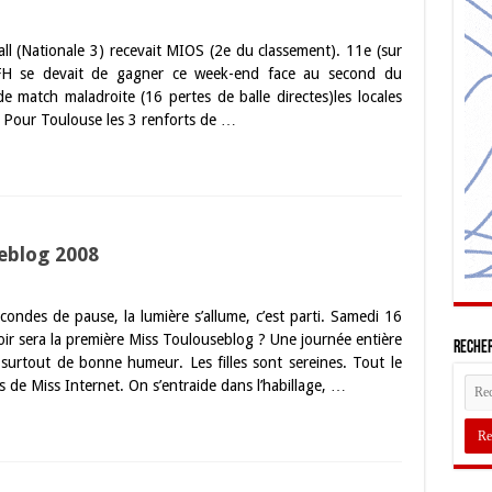
l (Nationale 3) recevait MIOS (2e du classement). 11e (sur
 TFH se devait de gagner ce week-end face au second du
match maladroite (16 pertes de balle directes)les locales
if. Pour Toulouse les 3 renforts de …
eblog 2008
ndes de pause, la lumière s’allume, c’est parti. Samedi 16
r sera la première Miss Toulouseblog ? Une journée entière
Recher
 surtout de bonne humeur. Les filles sont sereines. Tout le
 de Miss Internet. On s’entraide dans l’habillage, …