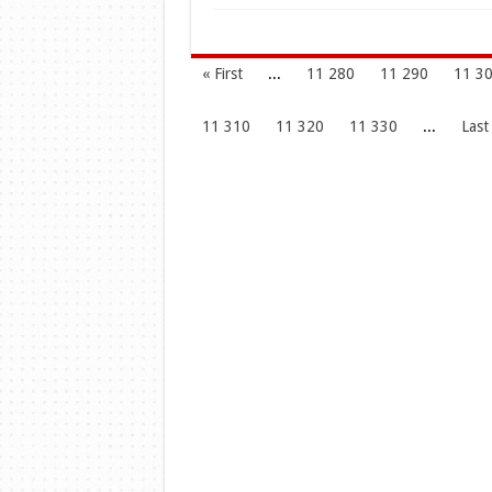
« First
...
11 280
11 290
11 3
11 310
11 320
11 330
...
Last