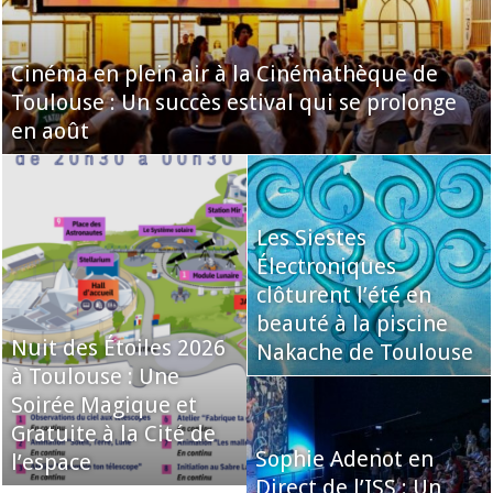
Cinéma en plein air à la Cinémathèque de
Toulouse : Un succès estival qui se prolonge
en août
Les Siestes
Électroniques
clôturent l’été en
beauté à la piscine
Nuit des Étoiles 2026
Nakache de Toulouse
à Toulouse : Une
Soirée Magique et
Gratuite à la Cité de
Sophie Adenot en
l’espace
Direct de l’ISS : Un