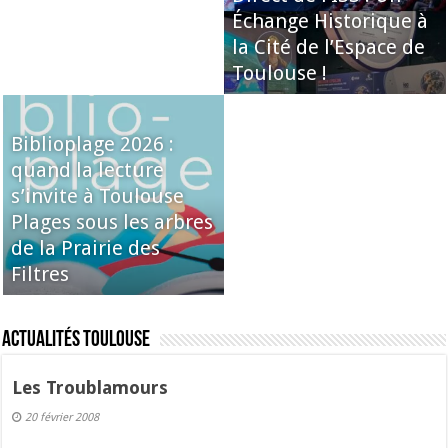
Échange Historique à
la Cité de l’Espace de
Toulouse !
Biblioplage 2026 :
quand la lecture
s’invite à Toulouse
Plages sous les arbres
de la Prairie des
Filtres
Actualités Toulouse
Les Troublamours
20 février 2008