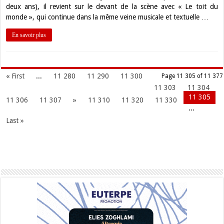
deux ans), il revient sur le devant de la scène avec « Le toit du
monde », qui continue dans la même veine musicale et textuelle …
En savoir plus
« First
...
11 280
11 290
11 300
Page 11 305 of 11 377
11 303
11 304
11 305
11 306
11 307
»
11 310
11 320
11 330
...
Last »