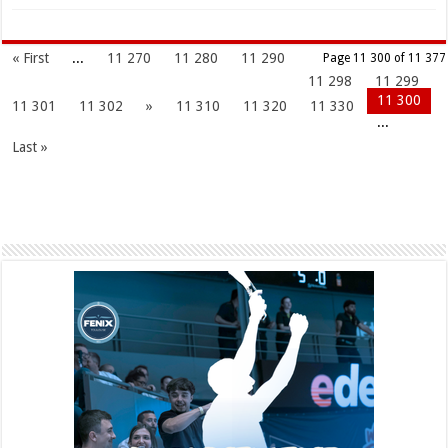
« First
...
11 270
11 280
11 290
Page 11 300 of 11 377
11 298
11 299
11 300
11 301
11 302
»
11 310
11 320
11 330
...
Last »