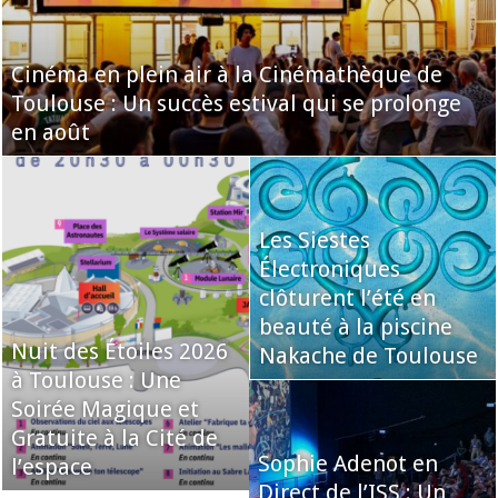
Cinéma en plein air à la Cinémathèque de
Toulouse : Un succès estival qui se prolonge
en août
Les Siestes
Électroniques
clôturent l’été en
beauté à la piscine
Nuit des Étoiles 2026
Nakache de Toulouse
à Toulouse : Une
Soirée Magique et
Gratuite à la Cité de
Sophie Adenot en
l’espace
Direct de l’ISS : Un