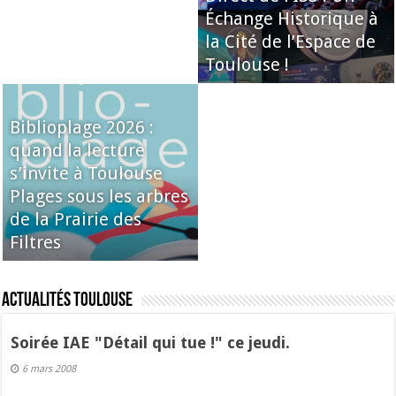
Échange Historique à
la Cité de l’Espace de
Toulouse !
Biblioplage 2026 :
quand la lecture
s’invite à Toulouse
Plages sous les arbres
de la Prairie des
Filtres
Actualités Toulouse
Soirée IAE "Détail qui tue !" ce jeudi.
6 mars 2008