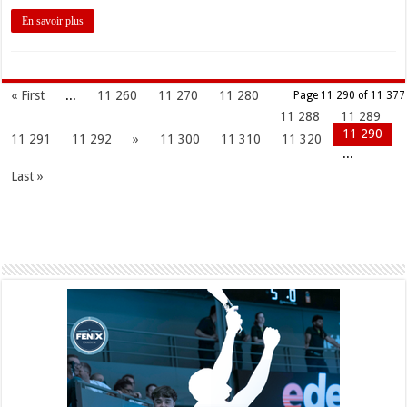
En savoir plus
« First
...
11 260
11 270
11 280
Page 11 290 of 11 377
11 288
11 289
11 290
11 291
11 292
»
11 300
11 310
11 320
...
Last »