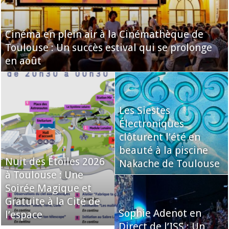
Cinéma en plein air à la Cinémathèque de
Toulouse : Un succès estival qui se prolonge
en août
Les Siestes
Électroniques
clôturent l’été en
beauté à la piscine
Nuit des Étoiles 2026
Nakache de Toulouse
à Toulouse : Une
Soirée Magique et
Gratuite à la Cité de
Sophie Adenot en
l’espace
Direct de l’ISS : Un