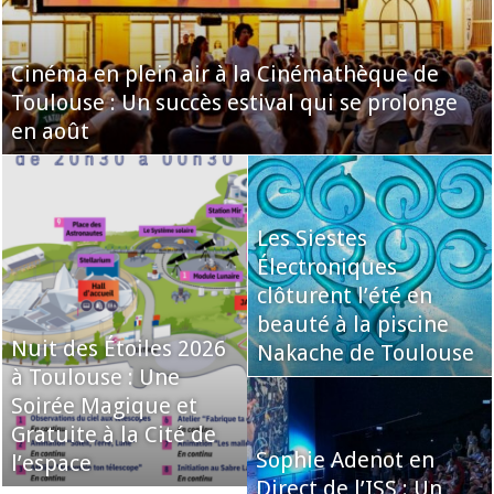
Cinéma en plein air à la Cinémathèque de
Toulouse : Un succès estival qui se prolonge
en août
Les Siestes
Électroniques
clôturent l’été en
beauté à la piscine
Nuit des Étoiles 2026
Nakache de Toulouse
à Toulouse : Une
Soirée Magique et
Gratuite à la Cité de
Sophie Adenot en
l’espace
Direct de l’ISS : Un