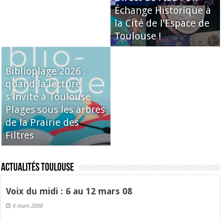
Échange Historique à
la Cité de l’Espace de
Toulouse !
Biblioplage 2026 :
quand la lecture
s’invite à Toulouse
Plages sous les arbres
de la Prairie des
Filtres
Actualités Toulouse
Voix du midi : 6 au 12 mars 08
6 mars 2008