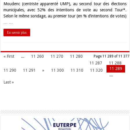
Moudenc (centriste apparenté UMP), au second tour des élections
municipales, avec 52% des intentions de vote au second Tour*.
Selon le même sondage, au premier tour (en % d’intentions de votes)
… …
En savoir plus
« First
...
11 260
11 270
11 280
Page 11 289 of 11 377
11 287
11 288
11 289
11 290
11 291
»
11 300
11 310
11 320
...
Last »