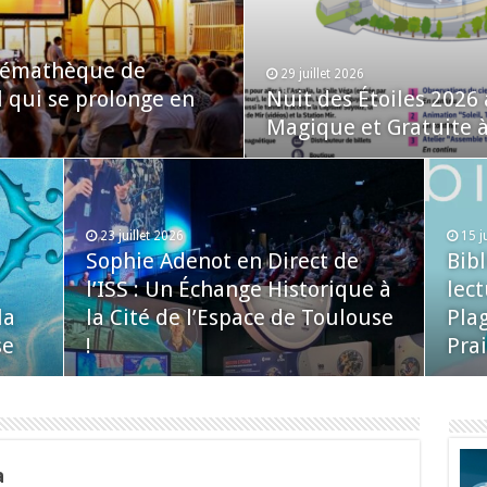
inémathèque de
29 juillet 2026
l qui se prolonge en
Nuit des Étoiles 2026
Magique et Gratuite à 
23 juillet 2026
15 j
Sophie Adenot en Direct de
Bib
l’ISS : Un Échange Historique à
lect
la
la Cité de l’Espace de Toulouse
Plag
se
!
Prai
a