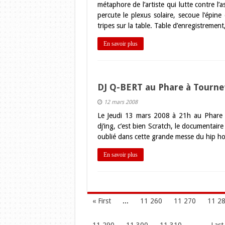
métaphore de l’artiste qui lutte contre l
percute le plexus solaire, secoue l’épine
tripes sur la table. Table d’enregistremen
En savoir plus
DJ Q-BERT au Phare à Tournef
12 mars 2008
Le Jeudi 13 mars 2008 à 21h au Phare à 
dj’ing, c’est bien Scratch, le documentaire
oublié dans cette grande messe du hip h
En savoir plus
« First
...
11 260
11 270
11 2