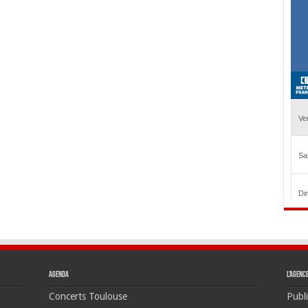
Agenda
L’agenc
Concerts Toulouse
Publi