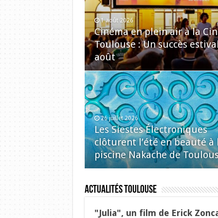
1 août 2026
Cinéma en plein air à la C
Toulouse : Un succès estiva
août
26 juillet 2026
Les Siestes Électroniques
clôturent l’été en beauté à 
piscine Nakache de Toulou
Actualités Toulouse
"Julia", un film de Erick Zonc