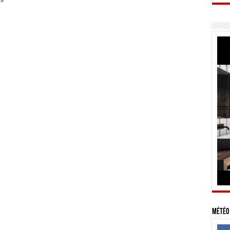
 »
Météo 