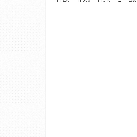
11 290
11 300
11 310
...
Last