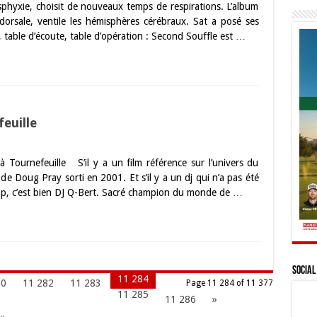
’asphyxie, choisit de nouveaux temps de respirations. L’album
 dorsale, ventile les hémisphères cérébraux. Sat a posé ses
t, table d’écoute, table d’opération : Second Souffle est …
euille
Tournefeuille S’il y a un film référence sur l’univers du
 de Doug Pray sorti en 2001. Et s’il y a un dj qui n’a pas été
op, c’est bien DJ Q-Bert. Sacré champion du monde de …
Social
11 284
80
11 282
11 283
Page 11 284 of 11 377
11 285
11 286
»