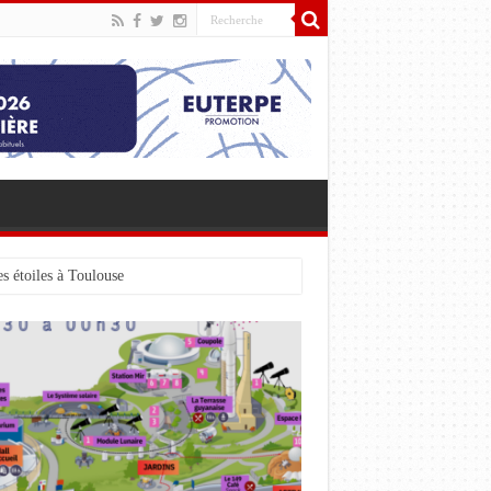
s étoiles à Toulouse