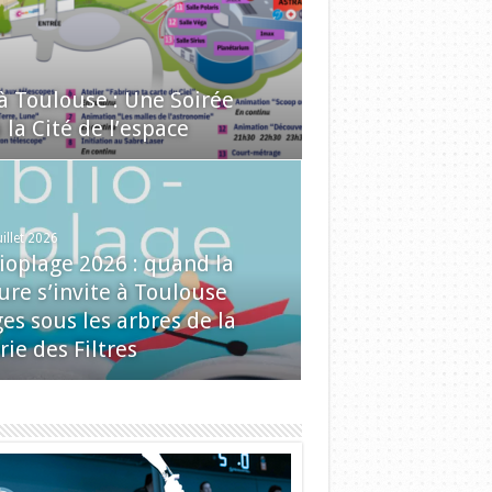
 à Toulouse : Une Soirée
la Cité de l’espace
uillet 2026
lioplage 2026 : quand la
ure s’invite à Toulouse
es sous les arbres de la
rie des Filtres