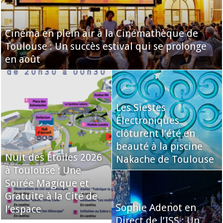
Cinéma en plein air à la Cinémathèque de
Toulouse : Un succès estival qui se prolonge
en août
Les Siestes
Électroniques
clôturent l’été en
beauté à la piscine
Nuit des Étoiles 2026
Nakache de Toulouse
à Toulouse : Une
Soirée Magique et
Gratuite à la Cité de
Sophie Adenot en
l’espace
Direct de l’ISS : Un