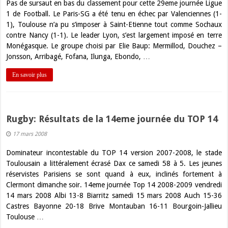
Pas de sursaut en bas du classement pour cette 29eme journée Ligue
1 de Football. Le Paris-SG a été tenu en échec par Valenciennes (1-
1), Toulouse n’a pu s’imposer à Saint-Etienne tout comme Sochaux
contre Nancy (1-1). Le leader Lyon, s’est largement imposé en terre
Monégasque. Le groupe choisi par Elie Baup: Mermillod, Douchez –
Jonsson, Arribagé, Fofana, Ilunga, Ebondo, …
En savoir plus
Rugby: Résultats de la 14eme journée du TOP 14
17 mars 2008
Dominateur incontestable du TOP 14 version 2007-2008, le stade
Toulousain a littéralement écrasé Dax ce samedi 58 à 5. Les jeunes
réservistes Parisiens se sont quand à eux, inclinés fortement à
Clermont dimanche soir. 14eme journée Top 14 2008-2009 vendredi
14 mars 2008 Albi 13-8 Biarritz samedi 15 mars 2008 Auch 15-36
Castres Bayonne 20-18 Brive Montauban 16-11 Bourgoin-Jallieu
Toulouse …