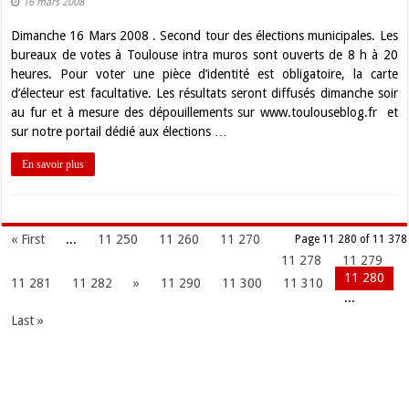
16 mars 2008
Dimanche 16 Mars 2008 . Second tour des élections municipales. Les
bureaux de votes à Toulouse intra muros sont ouverts de 8 h à 20
heures. Pour voter une pièce d’identité est obligatoire, la carte
d’électeur est facultative. Les résultats seront diffusés dimanche soir
au fur et à mesure des dépouillements sur www.toulouseblog.fr et
sur notre portail dédié aux élections …
En savoir plus
« First
...
11 250
11 260
11 270
Page 11 280 of 11 378
11 278
11 279
11 280
11 281
11 282
»
11 290
11 300
11 310
...
Last »