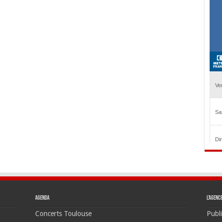
Agenda
L’agenc
Concerts Toulouse
Publi