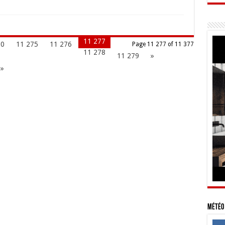
11 277
70
11 275
11 276
Page 11 277 of 11 377
11 278
11 279
»
 »
Météo 