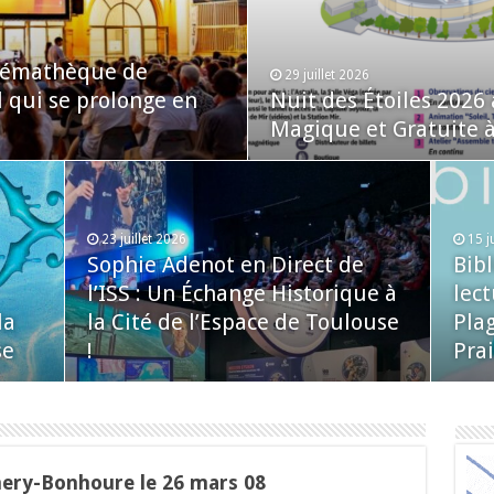
inémathèque de
29 juillet 2026
l qui se prolonge en
Nuit des Étoiles 2026
Magique et Gratuite à 
23 juillet 2026
15 j
Sophie Adenot en Direct de
Bib
l’ISS : Un Échange Historique à
lect
la
la Cité de l’Espace de Toulouse
Plag
se
!
Prai
mery-Bonhoure le 26 mars 08