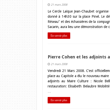
21 mars 2008
Le Cercle Laïque Jean-Chaubet organise
donné à 14h30 sur la place Pinel. Le déf
Réseau" et des échassières de la compagni
Sacarin, aura lieu une démonstration de c
En savoir plus
Pierre Cohen et les adjoints 
21 mars 2008
Vendredi 21 Mars 2008. C’est officielle
place au Capitole a élu le nouveau mair
adjoints au Maire Culture : Nicole Be
restauration: Elisabeth Belaubre Mobili
…
En savoir plus