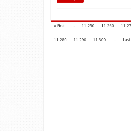
« First
...
11 250
11 260
11 2
11 280
11 290
11 300
...
Last