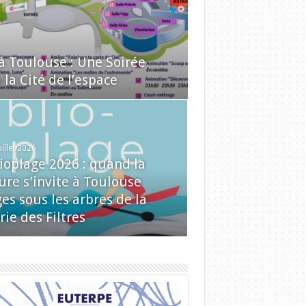
 à Toulouse : Une Soirée
la Cité de l’espace
uillet 2026
lioplage 2026 : quand la
ure s’invite à Toulouse
es sous les arbres de la
rie des Filtres