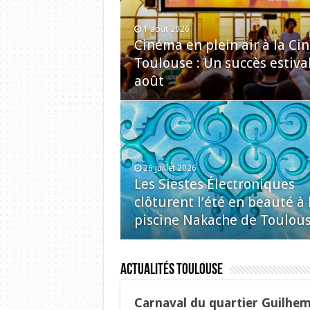
1 août 2026
Cinéma en plein air à la C
Toulouse : Un succès estiva
août
26 juillet 2026
Les Siestes Électroniques
clôturent l’été en beauté à 
piscine Nakache de Toulou
Actualités Toulouse
Carnaval du quartier Guilhe