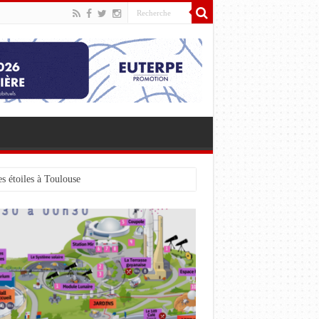
s étoiles à Toulouse