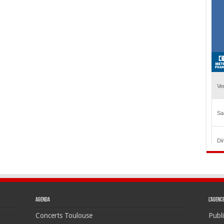
Agenda
L’agenc
Concerts Toulouse
Publi