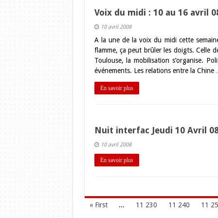
Voix du midi : 10 au 16 avril 0
10 avril 2008
A la une de la voix du midi cette semain
flamme, ça peut brûler les doigts. Celle 
Toulouse, la mobilisation s’organise. Poli
événements. Les relations entre la Chine
En savoir plus
Nuit interfac Jeudi 10 Avril 
10 avril 2008
En savoir plus
« First
...
11 230
11 240
11 2