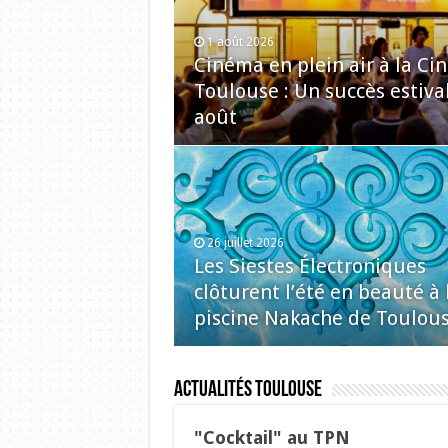
1 août 2026
Cinéma en plein air à la C
Toulouse : Un succès estiva
août
26 juillet 2026
Les Siestes Électroniques
clôturent l’été en beauté à 
piscine Nakache de Toulou
Actualités Toulouse
"Cocktail" au TPN