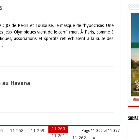
8
e : JO de Pékin et Toulouse, le masque de l’hypocrisie: Une
des Jeux Olympiques vient de le confi rmer. À Paris, comme à
tiques, associations et sportifs réfl échissent à la suite des
 …
08 au Havana
Social
11 260
50
11 258
11 259
Page 11 260 of 11 377
11 261
11 262
»