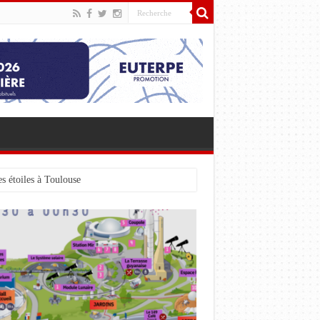
s étoiles à Toulouse