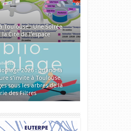
 à Toulouse : Une Soirée
la Cité de l’espace
uillet 2026
lioplage 2026 : quand la
ure s’invite à Toulouse
es sous les arbres de la
rie des Filtres