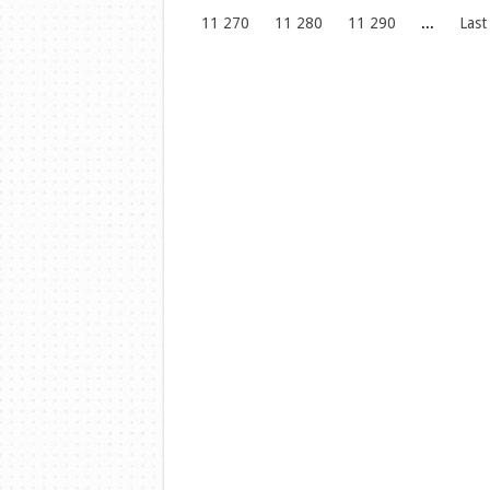
11 270
11 280
11 290
...
Last