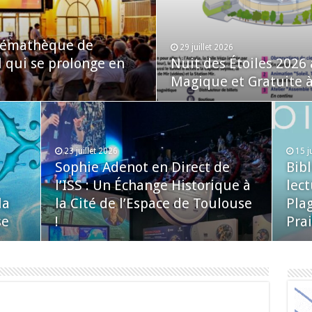
inémathèque de
29 juillet 2026
l qui se prolonge en
Nuit des Étoiles 2026
Magique et Gratuite à 
23 juillet 2026
15 j
Sophie Adenot en Direct de
Bib
l’ISS : Un Échange Historique à
lect
la
la Cité de l’Espace de Toulouse
Plag
se
!
Prai