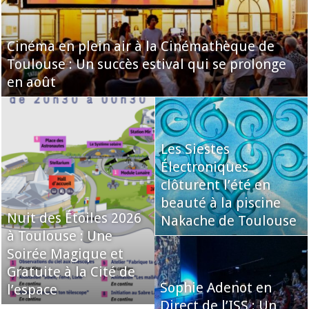
Cinéma en plein air à la Cinémathèque de
Toulouse : Un succès estival qui se prolonge
en août
Les Siestes
Électroniques
clôturent l’été en
beauté à la piscine
Nuit des Étoiles 2026
Nakache de Toulouse
à Toulouse : Une
Soirée Magique et
Gratuite à la Cité de
Sophie Adenot en
l’espace
Direct de l’ISS : Un