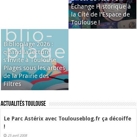
Échange Historique à
la Cité de l’Espace de
Toulouse !
Biblioplage 2026 :
quand la lecture
s’invite à Toulouse
Plages sous les arbres
de la Prairie des
Filtres
Actualités Toulouse
Le Parc Astérix avec Toulouseblog.fr ça décoiffe
!
25 avril 2008