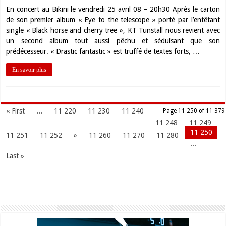
En concert au Bikini le vendredi 25 avril 08 – 20h30 Après le carton
de son premier album « Eye to the telescope » porté par l’entêtant
single « Black horse and cherry tree », KT Tunstall nous revient avec
un second album tout aussi pêchu et séduisant que son
prédécesseur. « Drastic fantastic » est truffé de textes forts, …
En savoir plus
« First
...
11 220
11 230
11 240
Page 11 250 of 11 379
11 248
11 249
11 250
11 251
11 252
»
11 260
11 270
11 280
...
Last »