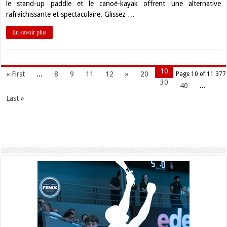
le stand-up paddle et le canoë-kayak offrent une alternative
rafraîchissante et spectaculaire. Glissez …
En savoir plus
10
« First
...
8
9
11
12
»
20
Page 10 of 11 377
30
40
...
Last »