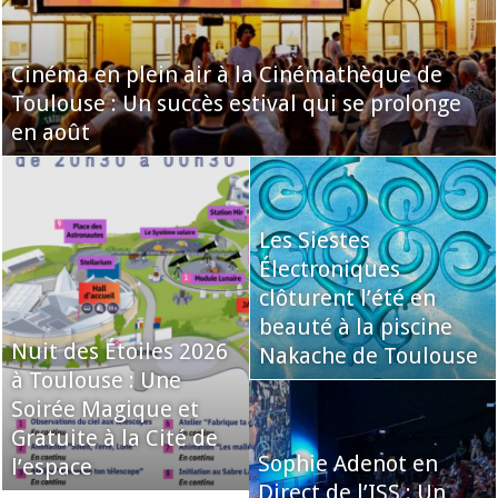
Cinéma en plein air à la Cinémathèque de
Toulouse : Un succès estival qui se prolonge
en août
Les Siestes
Électroniques
clôturent l’été en
beauté à la piscine
Nuit des Étoiles 2026
Nakache de Toulouse
à Toulouse : Une
Soirée Magique et
Gratuite à la Cité de
Sophie Adenot en
l’espace
Direct de l’ISS : Un