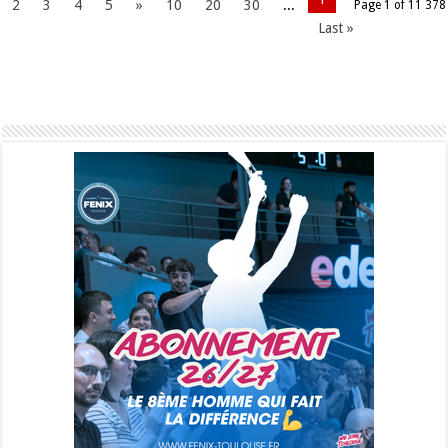
2
3
4
5
»
10
20
30
...
Page 1 of 11 378
Last »