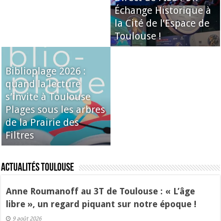
Échange Historique à
la Cité de l’Espace de
Toulouse !
Biblioplage 2026 :
quand la lecture
s’invite à Toulouse
Plages sous les arbres
de la Prairie des
Filtres
Actualités Toulouse
Anne Roumanoff au 3T de Toulouse : « L’âge
libre », un regard piquant sur notre époque !
9 août 2026