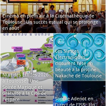
Cinéma en plein air à la Cinémathèque de
Toulouse : Un succès estival qui se prolonge
en août
Les Siestes
Électroniques
clôturent l’été en
beauté à la piscine
Nuit des Étoiles 2026
Nakache de Toulouse
à Toulouse : Une
Soirée Magique et
Gratuite à la Cité de
Sophie Adenot en
l’espace
Direct de l’ISS : Un